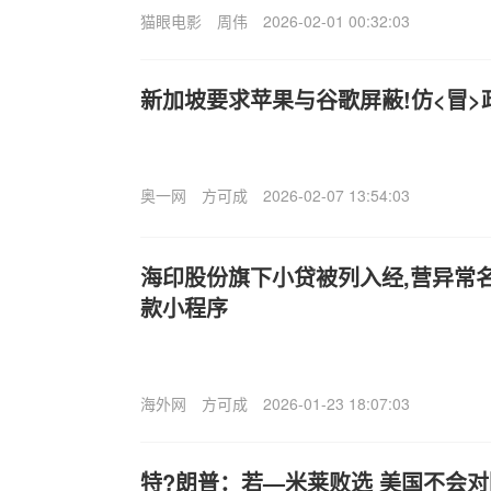
猫眼电影
周伟
2026-02-01 00:32:03
新加坡要求苹果与谷歌屏蔽!仿<冒>
奥一网
方可成
2026-02-07 13:54:03
海印股份旗下小贷被列入经,营异常名
款小程序
海外网
方可成
2026-01-23 18:07:03
特?朗普：若—米莱败选 美国不会