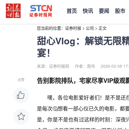
首页
快讯
要闻
股市
您当前的位置：
证券时报
>
公司
>
正文
甜心Vlog：解锁无
宴！
来源：证券时报网
作者：周伟
2026-02-08 17
告别影院排队，宅家尽享VIP级观
点赞
嘿，各位电影爱好者们！是不是还
是每次🤔想看一部心仪已久的电影，都要
是，你是不是也有过这样的时刻：深夜